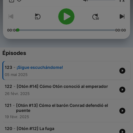
x
👉 Y si te gustan los relatos de este tipo, ¡no te pierdas mis
Volume
pódcast de
mitología griega
y de
histori(et)as de griegos y
romanos
! Los tienes todos en
ACADEMIALATIN.com/podcast
.
00:00
00:00
Épisodes
-
123
¡Sigue escuchándome!
05 mai 2025
-
122
[Otón #14] Cómo Otón conoció al emperador
26 févr. 2025
-
121
[Otón #13] Cómo el barón Conrad defendió el
puente
19 févr. 2025
-
120
[Otón #12] La fuga