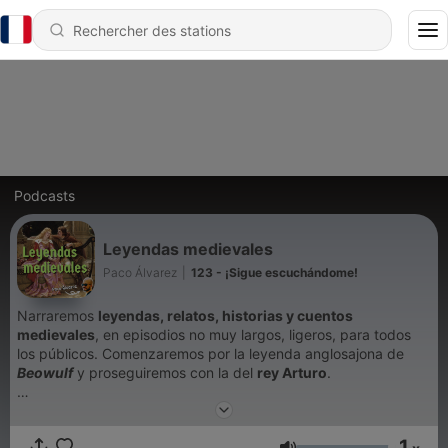
Podcasts
Leyendas medievales
Paco Álvarez
|
123 - ¡Sigue escuchándome!
Narraremos
leyendas, relatos, historias y cuentos
medievales
, en episodios no muy largos, ligeros, para todos
los públicos. Comenzaremos por la leyenda anglosajona de
Beowulf
y proseguiremos con la del
rey Arturo
.
🗡️
LeyendasMedievales
.com
🏰
1