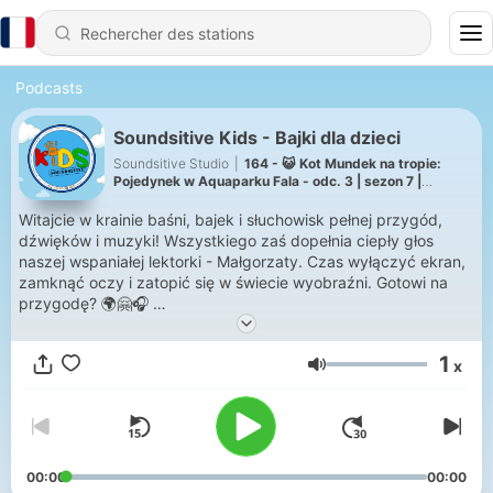
Podcasts
Soundsitive Kids - Bajki dla dzieci
Soundsitive Studio
|
164 - 😺 Kot Mundek na tropie:
Pojedynek w Aquaparku Fala - odc. 3 | sezon 7 |
słuchowisko
Witajcie w krainie baśni, bajek i słuchowisk pełnej przygód,
dźwięków i muzyki! Wszystkiego zaś dopełnia ciepły głos
naszej wspaniałej lektorki - Małgorzaty. Czas wyłączyć ekran,
zamknąć oczy i zatopić się w świecie wyobraźni. Gotowi na
przygodę? 🌍🤗🎧
W naszej krainie bajek znajdziecie:
1
x
🎶 Słuchowiska – superprodukcje pełne najróżniejszych
Volume
głosów, muzyki, dźwięków
📖 Klasyczne baśnie braci Grimm, H. Ch. Andersena i nie tylko
📚 Współczesne bajki od wydawnictw z całej Polski
🛶 Bajki o naszym rodzinnym mieście Łodzi ❤️
😺 Nasz pierwszy serial słuchowiskowy o odważnym kocie
00:00
00:00
Mundku