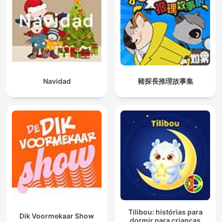
Navidad
豬探長推理故事集
Tilibou: histórias para
Dik Voormekaar Show
dormir para crianças