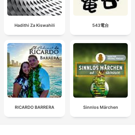
Hadithi Za Kiswahili
543電台
RICARDO BARRERA
Sinnlos Märchen