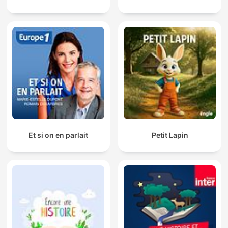
#bajki
#bajkidladzieci
#słuchowiska
#dladzieci
#rodzina
Et si on en parlait
Petit Lapin