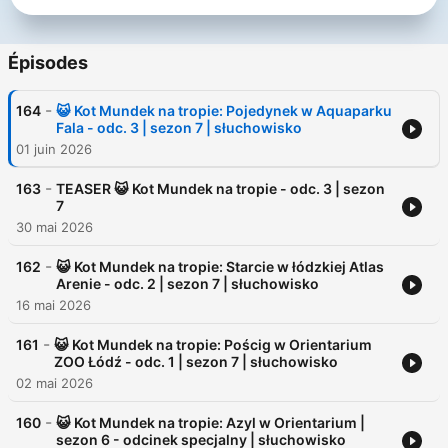
Dlaczego warto słuchać naszych bajek:
✅ Rozwijają wyobraźnie i kreatywność
Épisodes
✅ Rozwijają wrażliwość dźwiękową dzięki bogatym w dźwięki,
muzykę i głosy bajkom
-
164
😺 Kot Mundek na tropie: Pojedynek w Aquaparku
✅ Mają ważny walor edukacyjny
Fala - odc. 3 | sezon 7 | słuchowisko
✅ Pozwalają odpocząć oczom od ekranu
01 juin 2026
✅ Idealne do słuchania w podróży lub przed snem
✅ Dzieci mogą poznać klasyczne baśnie znane przez ich
-
rodziców i dziadków
163
TEASER 😺 Kot Mundek na tropie - odc. 3 | sezon
7
Naszą misją jako stowarzyszenie jest tworzenie treści dla Was
30 mai 2026
dzieci i rodzice, dlatego wszystkie bajki znajdziecie ZA
DARMO zarówno na naszej stronie www jak i na YouTube,
-
162
😺 Kot Mundek na tropie: Starcie w łódzkiej Atlas
Spotify, Apple Podcasts i wielu innych platformach
Arenie - odc. 2 | sezon 7 | słuchowisko
podcastowych.
16 mai 2026
🌈 Facebook - https://www.facebook.com/soundsitivekids
-
161
😺 Kot Mundek na tropie: Pościg w Orientarium
🌈 Instagram - https://www.instagram.com/soundsitive_kids
ZOO Łódź - odc. 1 | sezon 7 | słuchowisko
🌈 Strona www - https://soundsitivestudio.pl/sluchoteka/bajki-
02 mai 2026
soundsitive-kids/
🌈 Patronite - https://patronite.pl/soundsitive-kids-bajki
-
160
😺 Kot Mundek na tropie: Azyl w Orientarium |
🌈 Buycoffee - https://buycoffee.to/soundsitivekids
sezon 6 - odcinek specjalny | słuchowisko