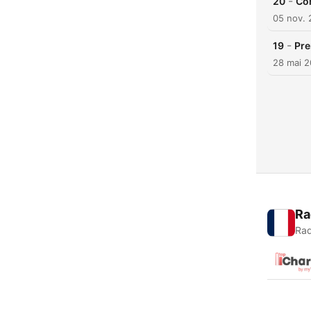
-
20
Com
05 nov.
-
19
Pre
28 mai 
Ra
Rad