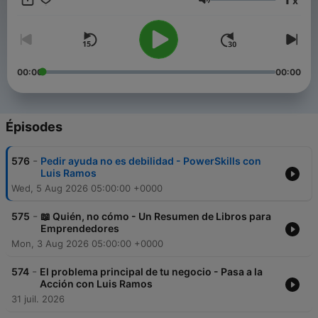
x
Emprendedores es el podcast de Negocios más escuchado del
Volume
mundo.
00:00
00:00
Épisodes
-
576
Pedir ayuda no es debilidad - PowerSkills con
Luis Ramos
Wed, 5 Aug 2026 05:00:00 +0000
-
575
📖 Quién, no cómo - Un Resumen de Libros para
Emprendedores
Mon, 3 Aug 2026 05:00:00 +0000
-
574
El problema principal de tu negocio - Pasa a la
Acción con Luis Ramos
31 juil. 2026