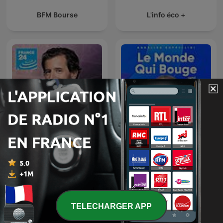
BFM Bourse
L'info éco +
Info éco
Le monde qui bouge
TELECHARGER APP