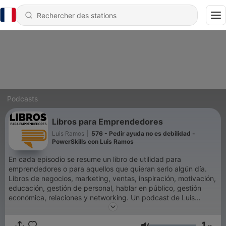
Podcasts
Libros para Emprendedores
Luis Ramos
|
576 - Pedir ayuda no es debilidad -
PowerSkills con Luis Ramos
En cada episodio se resume un libro de utilidad para
emprendedores o para aquellos que quieran serlo algún día.
Libros de negocios, marketing, ventas, inspiración, motivación,
educación, gestión de personal, hablar en público, gestión
económica, relaciones y networking. Un podcast de Luis
Ramos, emprendedor, empresario y experto en Marca
Personal.Con más de 120 millones de descargas, Libros para
1