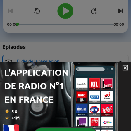
00:00
00:00
Épisodes
-
273
El día de la revelación
24 juin 2026
-
272
Tecnofuturología
17 juin 2026
-
271
Los matrimonios del futuro
10 juin 2026
-
270
Cartografía del olfato
03 juin 2026