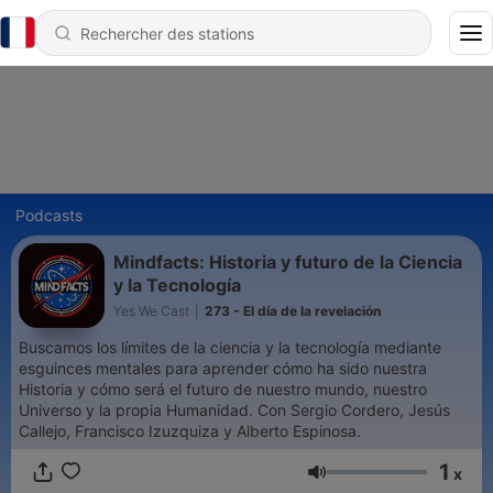
Podcasts
Mindfacts: Historia y futuro de la Ciencia
y la Tecnología
Yes We Cast
|
273 - El día de la revelación
Buscamos los límites de la ciencia y la tecnología mediante
esguinces mentales para aprender cómo ha sido nuestra
Historia y cómo será el futuro de nuestro mundo, nuestro
Universo y la propia Humanidad. Con Sergio Cordero, Jesús
Callejo, Francisco Izuzquiza y Alberto Espinosa.
1
x
Volume