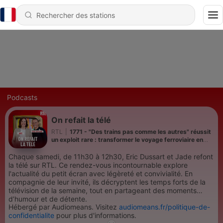
Podcasts
On refait la télé
RTL
|
1771 - "Des trains pas comme les autres" réussit
un exploit rare : transformer le voyage ferroviaire en
rendez-vous doudou de l'été
Chaque samedi, de 11h30 à 12h30, Eric Dussart et Jade refont
la télé sur RTL. Ce rendez-vous incontournable explore
l'actualité du petit écran avec légèreté et convivialité. En
compagnie de leur invité, ils décryptent les temps forts de la
télévision de la semaine, tout en partageant des moments
d’humour et de détente.
Hébergé par Audiomeans. Visitez
audiomeans.fr/politique-de-
confidentialite
pour plus d'informations.