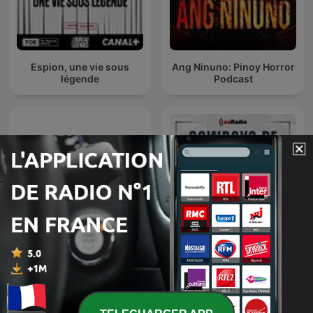
Espion, une vie sous
Ang Ninuno: Pinoy Horror
légende
Podcast
C'est plus que de la SF
Cowboys de Medianoche