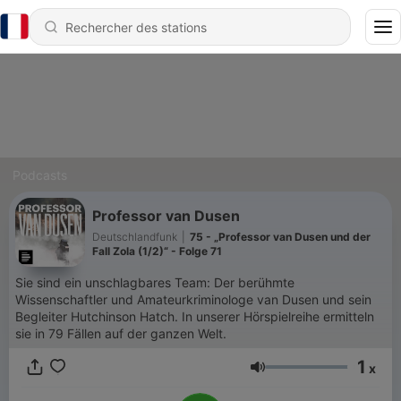
Podcasts
Professor van Dusen
Deutschlandfunk
|
75 - „Professor van Dusen und der
Fall Zola (1/2)“ - Folge 71
Sie sind ein unschlagbares Team: Der berühmte
Wissenschaftler und Amateurkriminologe van Dusen und sein
Begleiter Hutchinson Hatch. In unserer Hörspielreihe ermitteln
sie in 79 Fällen auf der ganzen Welt.
1
x
Volume