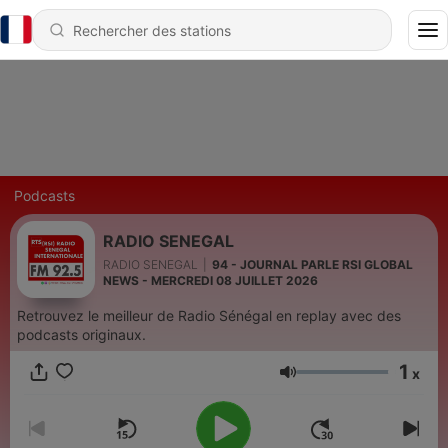
Podcasts
RADIO SENEGAL
RADIO SENEGAL
|
94 - JOURNAL PARLE RSI GLOBAL
NEWS - MERCREDI 08 JUILLET 2026
Retrouvez le meilleur de Radio Sénégal en replay avec des
podcasts originaux.
1
x
Volume