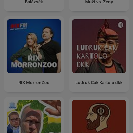
Balázsék
Muži vs. Ženy
RIX MorronZoo
Ludruk Cak Kartolo dkk