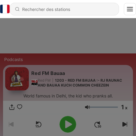
Podcasts
Red FM Bauaa
Red FM
|
1203 - RED FM BAUAA :- RJ RAUNAC
AND BAUAA KUCH COMMON CHEEZEIN
World famous in Delhi, the kid who pranks all.
1
x
Volume