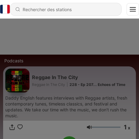
Podcasts
Reggae In The City
Reggae In The City
|
228 - Ep 207... Echoes of Time
Daddy English features interviews with Reggae artists, fresh
contemporary tunes, timeless classics, and festival and
updates. We take our time with the music, we don't rush the
music.
1
x
Volume