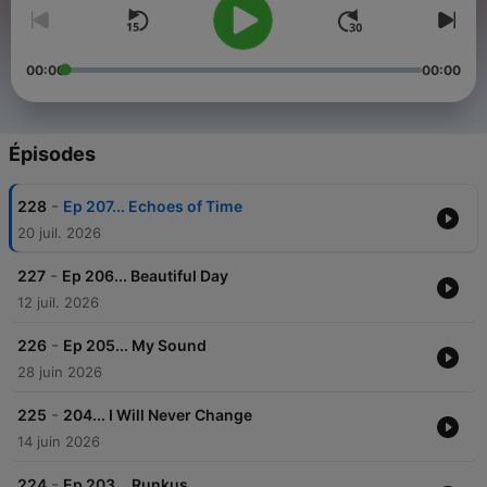
00:00
00:00
Épisodes
-
228
Ep 207... Echoes of Time
20 juil. 2026
-
227
Ep 206... Beautiful Day
12 juil. 2026
-
226
Ep 205... My Sound
28 juin 2026
-
225
204... I Will Never Change
14 juin 2026
-
224
Ep 203... Runkus