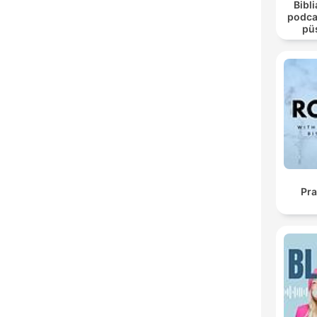
Bibli
podca
pü
Pra