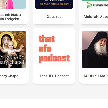
ss mit Blabla –
Христос
Abdullahi Abba
llo Freigeist
sary Chapel
That UFO Podcast
ΑΘΩΝΙΚΗ ΜΑΡ