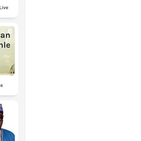
Live
le