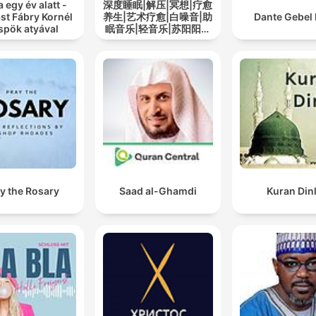
a egy év alatt -
深度睡眠|解压|冥想|疗愈
st Fábry Kornél
养生|艺术疗愈|白噪音|助
Dante Gebel 
spök atyával
眠音乐|轻音乐|苏阳阳频
道
y the Rosary
Saad al-Ghamdi
Kuran Din