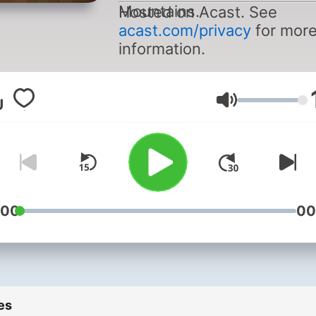
Mountains.
Hosted on Acast. See
acast.com/privacy
for mor
information.
Volume
:00
00
es