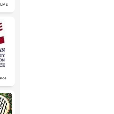
ALME
ance