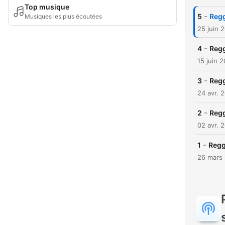
Top musique
-
5
Regg
Musiques les plus écoutées
25 juin 
-
4
Reg
15 juin 
-
3
Regg
24 avr. 
-
2
Regg
02 avr. 
-
1
Regg
26 mars