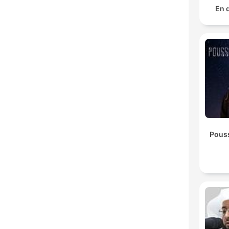
En 
Pouss