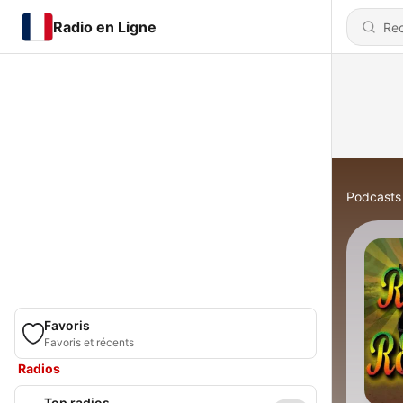
Radio en Ligne
Podcasts
Favoris
Favoris et récents
Radios
Top radios