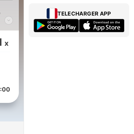
e
TELECHARGER APP
1
x
:00