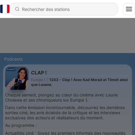
Podcasts
CLAP !
Europe 1
|
1203 - Clap ! Avec Kad Merad et Timsit ainsi
que Louane.
Chaque samedi, plongez au cœur du cinéma avec Laurie
Cholewa et ses chroniqueurs sur Europe 1.
Dans cette émission incontournable, découvrez les dernières
sorties ciné, les avis éclairés de la critique et les interviews
exclusives des acteurs et réalisateurs du moment.
Au programme :
Actualités ciné : Soyez les premiers informés des nouveautés