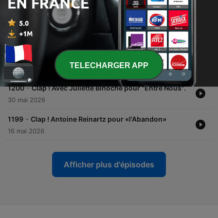
-
1202
Clap! Avec Jérémie Renier pour son
documentaire d'un monde à l'autre
13 juin 2026
-
1201
Clap ! Avec Romain Duris pour "Fils de
personne"
TELECHARGER APP
06 juin 2026
-
1200
Clap ! Avec Juliette Binoche pour "Entre Nous".
30 mai 2026
-
1199
Clap ! Antoine Reinartz pour «l'Abandon»
16 mai 2026
Afficher plus d'épisodes