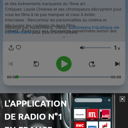
et des événements marquants du 7ème art.
Critiques: Laurie Cholewa et ses chroniqueurs décryptent pour
vous les films à ne pas manquer et ceux à éviter.
Interviews : Rencontrez les personnalités du cinéma et
découvrez les coulisses de leurs films.
Hébergé par Audiomeans. Visitez
audiomeans.fr/politique-de-
Débats : Participez aux discussions passionnées autour des
confidentialite
pour plus d'informations.
films qui font parler d'eux.
1
x
Volume
00:00
00:00
Épisodes
-
1203
Clap ! Avec Kad Merad et Timsit ainsi que
Louane.
04 juil. 2026