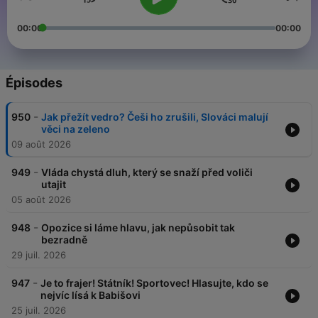
00:00
00:00
Épisodes
-
950
Jak přežít vedro? Češi ho zrušili, Slováci malují
věci na zeleno
09 août 2026
-
949
Vláda chystá dluh, který se snaží před voliči
utajit
05 août 2026
-
948
Opozice si láme hlavu, jak nepůsobit tak
bezradně
29 juil. 2026
-
947
Je to frajer! Státník! Sportovec! Hlasujte, kdo se
nejvíc lísá k Babišovi
25 juil. 2026