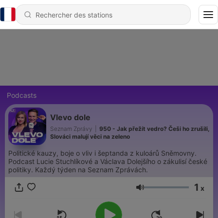
Podcasts
Vlevo dole
Seznam Zprávy
|
950 - Jak přežít vedro? Češi ho zrušili,
Slováci malují věci na zeleno
Politické kauzy, boje o vliv i šeptanda z kuloárů Sněmovny.
Podcast Lucie Stuchlíkové a Václava Dolejšího o zákulisí české
politiky. Každý týden na Seznam Zprávách.
1
x
Volume