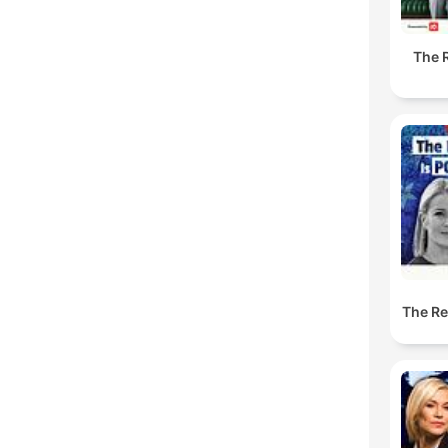
The R
The Res