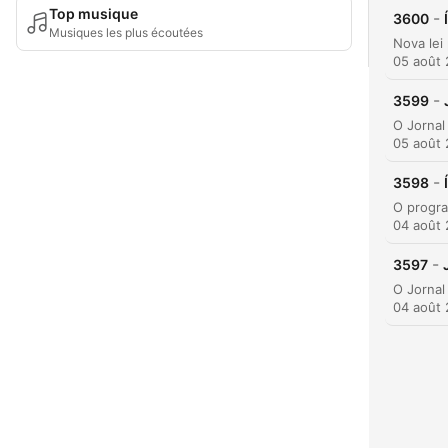
Top musique
-
3600
Musiques les plus écoutées
05 août
-
3599
05 août
-
3598
04 août
-
3597
04 août