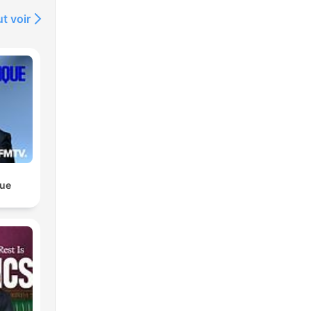
t voir
que