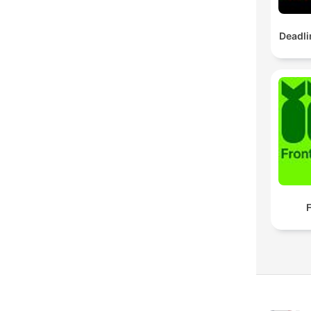
Deadli
F