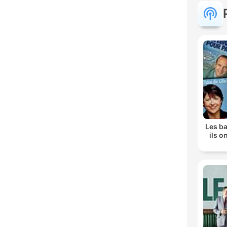
Les b
ils o