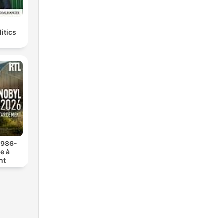
litics
1986-
e à
nt