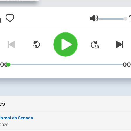
19h30 Disponível na internet
diariamente, de segunda a
sexta-feira Demais programas
Volume
da Voz do Brasil: Jornal do
Executivo Jornal da Câmara
dos Deputados Jornal do
Judiciário Minuto do TCU
:00
00
es
Jornal do Senado
 2026