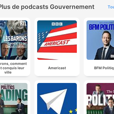
Plus de podcasts Gouvernement
Tou
arons, comment
nt conquis leur
Americast
BFM Politi
ville