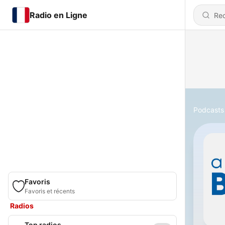
Radio en Ligne
Podcasts
Favoris
Favoris et récents
Radios
Top radios