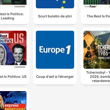
est Is Politics:
Scurt buletin de știri
The Rest Is Po
Leading
Tchernobyl - 
t Is Politics: US
Coup d'œil à l'étranger
2026, bomb
retardeme