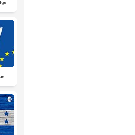
dge
den