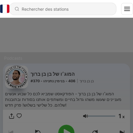
Podcasts
המוג׳ו של בן בן ברוך
406 - בנימין נתניהו - #370
|
בן בן ברוך
המוג׳ו של בן בן ברוך - הפודקאסט שמביא לכם כל שבוע אנשים
מעניינים שעשו משהו גדול בחיים ומשתפים אותנו בסודות ובתובנות
שלהם. כל שלישי בשלוש! פרק חדש!
1
x
Volume