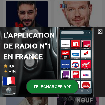
James O'Brien's Mystery
La riposte
Hour
TELECHARGER APP