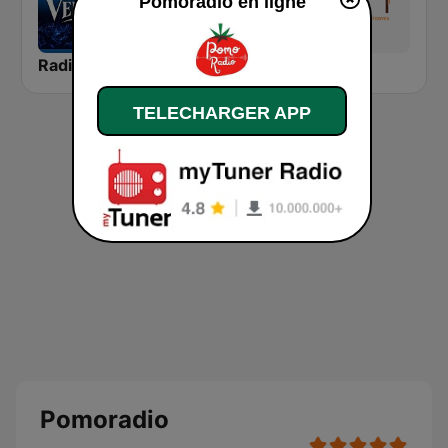
Pomoradio en ligne
Radio Veronica
Cadena COPE Murcia
Zen FM
TELECHARGER APP
Pomoradio