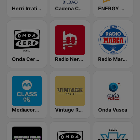
Herri Irratia - Radio Popular
Cadena COPE Bilbao
ENERGY Made in Germany
Onda Cero Bilbao
Radio Nervion
Radio Marca Bilbao
Mediacorp CLASS 95
Vintage Radio
Onda Vasca