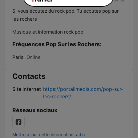
Si vous écoutez du rock pop. Tu écoutes pop sur
les rochers
Musique et information rock pop
Fréquences Pop Sur les Rochers:
Paris:
Online
Contacts
Site internet
https://portailmedia.com/pop-sur-
les-rochers/
Réseaux sociaux
Mettre à jour cette information radio