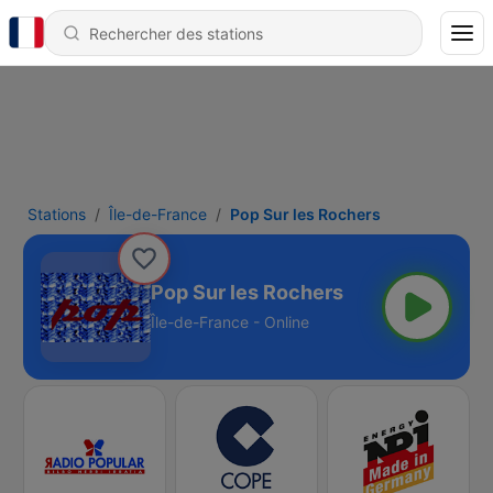
Stations
Île-de-France
Pop Sur les Rochers
Pop Sur les Rochers
Île-de-France - Online