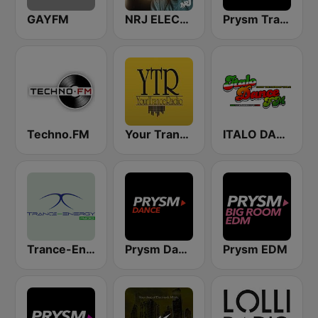
GAYFM
NRJ ELECTRO
Prysm Trance
Techno.FM
Your Trance Radio
ITALO DANCE FM
Trance-Energy Radio
Prysm Dance
Prysm EDM