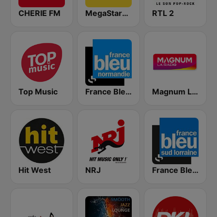
CHERIE FM
MegaStarFM
RTL 2
Top Music
France Bleu Haute Normandie
Magnum La Radio
Hit West
NRJ
France Bleu Sud Lorraine