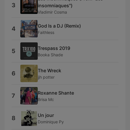
3
insomniaques")
Vladimir Cosma
God Is a DJ (Remix)
4
Faithless
Trespass 2019
5
Booka Shade
The Wreck
6
jjh potter
Roxanne Shante
7
Brisa Mc
Un jour
8
Dominique Py