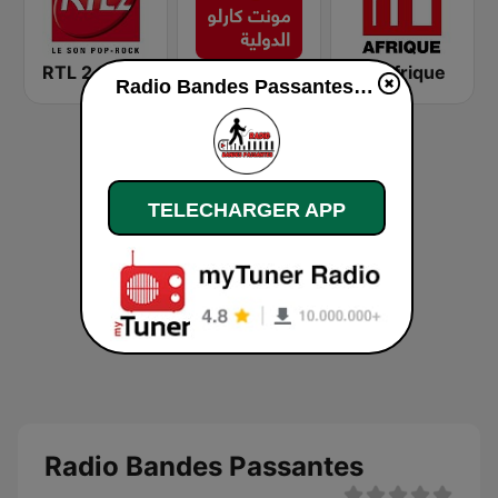
RTL 2
Montecarlo al doualiya (مونت كارلو الدولية)
RFI Afrique
Radio Bandes Passantes en ligne
TELECHARGER APP
Radio Bandes Passantes