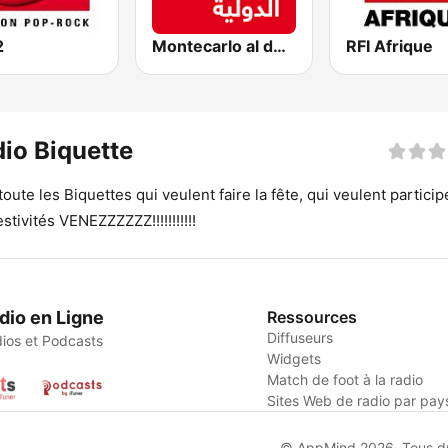
2
Montecarlo al doualiya (مونت كارلو الدولية)
RFI Afrique
io Biquette
toute les Biquettes qui veulent faire la fête, qui veulent particip
estivités VENEZZZZZZ!!!!!!!!!!!
dio en Ligne
Ressources
Diffuseurs
ios et Podcasts
Widgets
Match de foot à la radio
Sites Web de radio par pay
© AppMind 2026. Tous dro