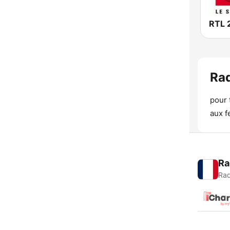
RTL 
Rad
pour 
aux f
Ra
Rad