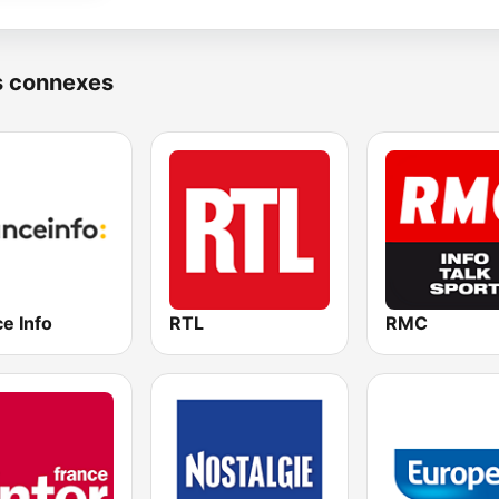
s connexes
e Info
RTL
RMC