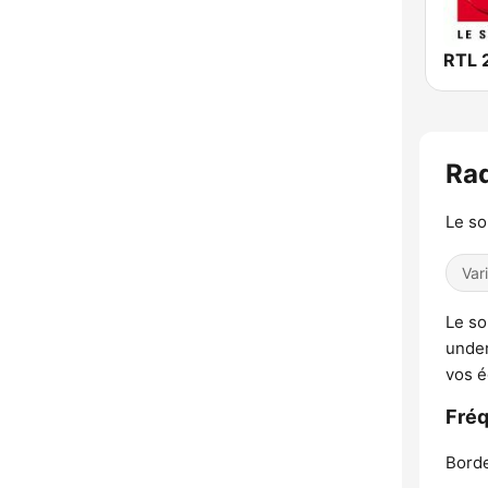
RTL 
Rad
Le so
Var
Le so
under
vos é
Fréq
Bord