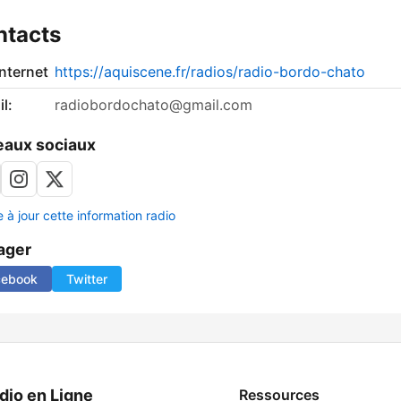
ntacts
internet
https://aquiscene.fr/radios/radio-bordo-chato
l:
radiobordochato@gmail.com
aux sociaux
 à jour cette information radio
ager
cebook
Twitter
dio en Ligne
Ressources