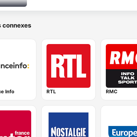
s connexes
e Info
RTL
RMC