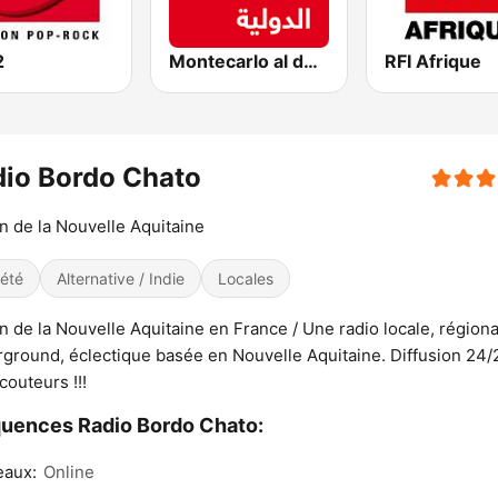
2
Montecarlo al doualiya (مونت كارلو الدولية)
RFI Afrique
io Bordo Chato
n de la Nouvelle Aquitaine
iété
Alternative / Indie
Locales
n de la Nouvelle Aquitaine en France / Une radio locale, régiona
ground, éclectique basée en Nouvelle Aquitaine. Diffusion 24/
couteurs !!!
uences Radio Bordo Chato:
eaux:
Online