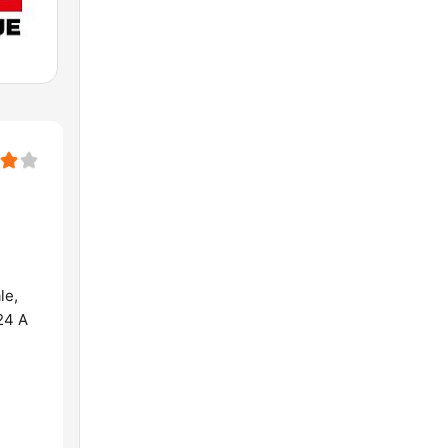
le,
24 A