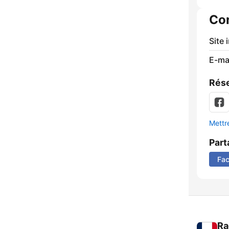
Co
Site 
E-mai
Rése
Mettre
Part
Fa
Ra