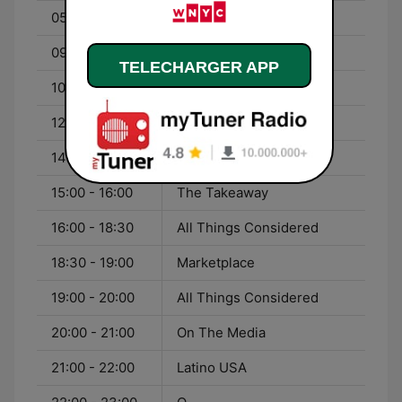
05:00 - 09:00
Morning Edition
09:00 - 10:00
BBC Newshour
TELECHARGER APP
10:00 - 12:00
The Brian Lehrer Show
12:00 - 14:00
All of It
14:00 - 15:00
Science Friday
15:00 - 16:00
The Takeaway
16:00 - 18:30
All Things Considered
18:30 - 19:00
Marketplace
19:00 - 20:00
All Things Considered
20:00 - 21:00
On The Media
21:00 - 22:00
Latino USA