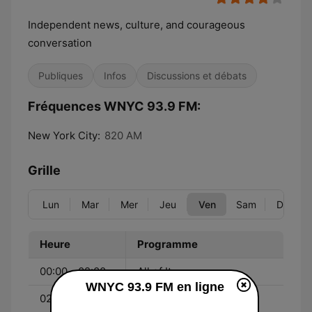
Independent news, culture, and courageous
conversation
Publiques
Infos
Discussions et débats
Fréquences WNYC 93.9 FM:
New York City:
820 AM
Grille
Lun
Mar
Mer
Jeu
Ven
Sam
Dim
Heure
Programme
00:00 - 02:00
All of It
WNYC 93.9 FM en ligne
02:00 - 05:00
BBC World Service