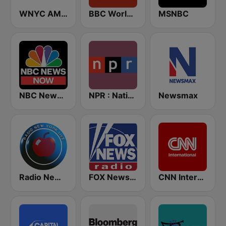
WNYC AM 820
BBC World Service
MSNBC
NBC News Now
NPR : National Public Radio
Newsmax
Radio New York Live
FOX News Radio
CNN International