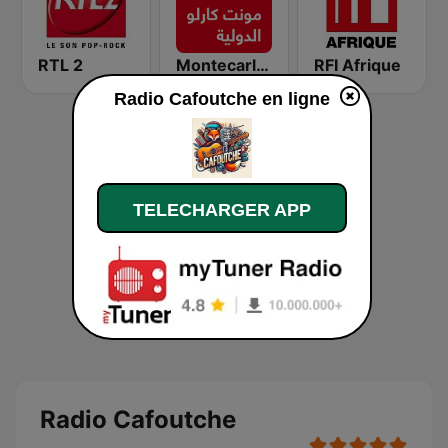
RTL 2
Montecarlo al doualiya (مونت كارلو الدولية)
RFI Afrique
Radio Cafoutche en ligne
TELECHARGER APP
Radio Cafoutche