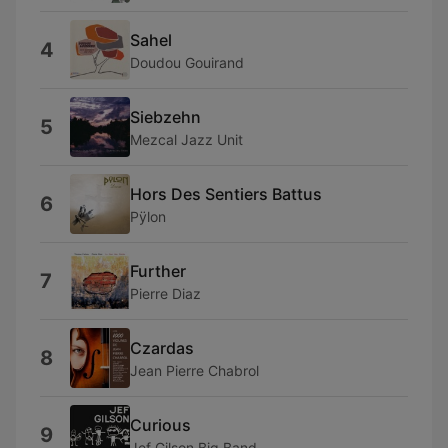
Sahel
4
Doudou Gouirand
Siebzehn
5
Mezcal Jazz Unit
Hors Des Sentiers Battus
6
Pÿlon
Further
7
Pierre Diaz
Czardas
8
Jean Pierre Chabrol
Curious
9
Jef Gilson Big Band