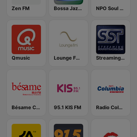
Zen FM
Bossa Jazz Brasil
NPO Soul & Jazz
Qmusic
Lounge FM Digital
StreamingSoundtracks.com
Bésame Costa Rica
95.1 KIS FM
Radio Columbia