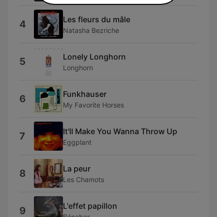
Les fleurs du mâle
4
Natasha Bezriche
Lonely Longhorn
5
Longhorn
Funkhauser
6
My Favorite Horses
It'll Make You Wanna Throw Up
7
Eggplant
La peur
8
Les Chamots
L'effet papillon
9
Bénabar