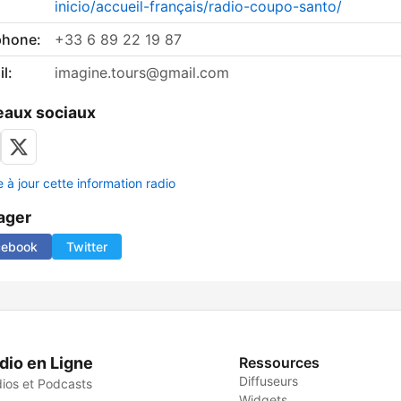
inicio/accueil-français/radio-coupo-santo/
phone:
+33 6 89 22 19 87
l:
imagine.tours@gmail.com
aux sociaux
 à jour cette information radio
ager
cebook
Twitter
dio en Ligne
Ressources
Diffuseurs
ios et Podcasts
Widgets