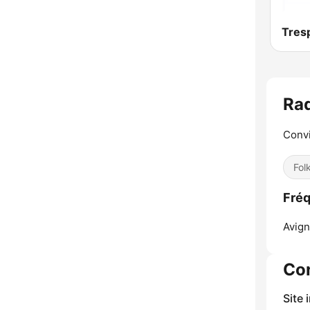
Tres
Ra
Convi
Fol
Fréq
Avign
Co
Site 