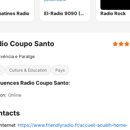
patines Radio
El-Radio‎ 9090 (الراديو٩٠٩٠)
Radio Rock
dio Coupo Santo
véncia e Paratge
k
Culture & Éducation
Pays
uences Radio Coupo Santo:
on:
Online
ntacts
internet
https://www.friendlyradio.fr/accueil-acuèlh-home-