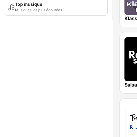
Top musique
Musiques les plus écoutées
Sals