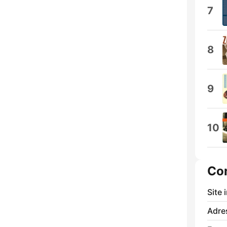
7
8
9
10
Co
Site 
Adre