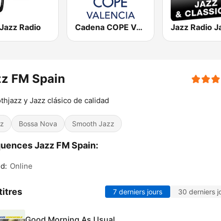
Jazz Radio
Cadena COPE Valencia
zz FM Spain
hjazz y Jazz clásico de calidad
z
Bossa Nova
Smooth Jazz
uences Jazz FM Spain:
d:
Online
titres
7 derniers jours
30 derniers j
Good Morning As Usual