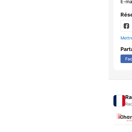
E-mai
Rése
Mettre
Part
Fa
Ra
Rad