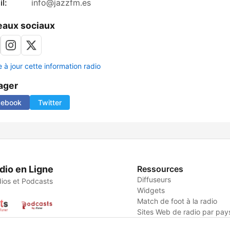
l:
info@jazzfm.es
aux sociaux
 à jour cette information radio
ager
cebook
Twitter
dio en Ligne
Ressources
Diffuseurs
ios et Podcasts
Widgets
Match de foot à la radio
Sites Web de radio par pay