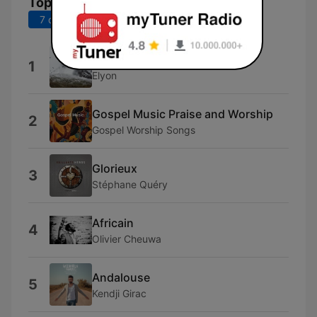
Top titres
7 derniers jours
30 derniers jours
Elyon
1
Elyon
Gospel Music Praise and Worship
2
Gospel Worship Songs
Glorieux
3
Stéphane Quéry
Africain
4
Olivier Cheuwa
Andalouse
5
Kendji Girac