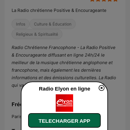
La Radio chrétienne Positive & Encourageante
Infos
Culture & Éducation
Religieux & Spiritualité
Radio Chrétienne Francophone - La Radio Positive
& Encourageante diffusant en ligne 24h/24 le
meilleur de la musique chrétienne anglophone et
francophone, mais également les dernières
informations et des émissions culturelles. La Radio
qui va booster ta journée et faire rugir ta Foi !
Radio Elyon en ligne
Fréquences Radio Elyon:
Paris:
Online
TELECHARGER APP