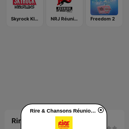
Skyrock Klassiks
NRJ Réunion
Freedom 2
Rire & Chansons Réunion en ligne
Rire & Chansons Réunion