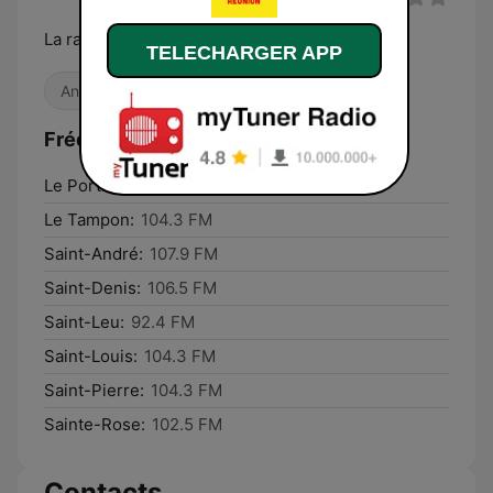
La radio officielle du rire à La Réunion
TELECHARGER APP
Années 80
Années 90
Comédie
Fréquences Rire & Chansons Réunion:
Le Port:
92.6 FM
Le Tampon:
104.3 FM
Saint-André:
107.9 FM
Saint-Denis:
106.5 FM
Saint-Leu:
92.4 FM
Saint-Louis:
104.3 FM
Saint-Pierre:
104.3 FM
Sainte-Rose:
102.5 FM
Contacts