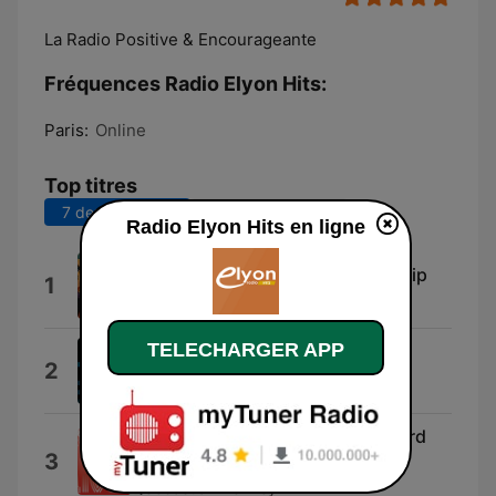
La Radio Positive & Encourageante
Fréquences Radio Elyon Hits:
Paris:
Online
Top titres
7 derniers jours
30 derniers jours
Radio Elyon Hits en ligne
Gospel Music Praise and Worship
1
Gospel Worship Songs
TELECHARGER APP
Présent
2
Yohan Salvat
Aime Le Seigneur / Love The Lord
3
(feat. Andreanne Lafleur)
Sebastian Demrey