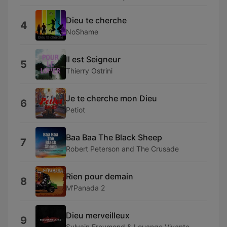
Dieu te cherche
4
NoShame
Il est Seigneur
5
Thierry Ostrini
Je te cherche mon Dieu
6
Petiot
Baa Baa The Black Sheep
7
Robert Peterson and The Crusade
Rien pour demain
8
M'Panada 2
Dieu merveilleux
9
Sylvain Freymond & Louange Vivante