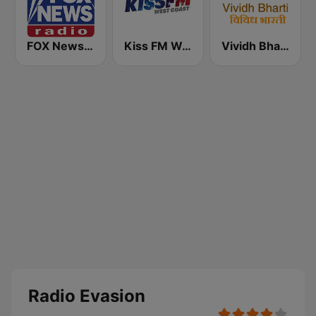
FOX News Radio
Kiss FM West Coast
Vividh Bharti (विविध भारती)
Radio Evasion