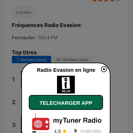
Locales
Fréquences Radio Evasion:
Pennautier:
100.4 FM
Top titres
7 derniers jours
30 derniers jours
Radio Evasion en ligne
Hada jil
1
Aziza Brahim
Madhloum
2
TELECHARGER APP
Jawhar
Into the Menstrual Night I Go
3
Current 93