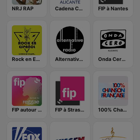
NRJ RAP
Cadena COPE Alicante
FIP à Nantes
Rock en Español Radio
Alternative Radio
Onda Cero Alicante
FIP autour du reggae
FIP à Strasbourg
100% Chanson Francaise