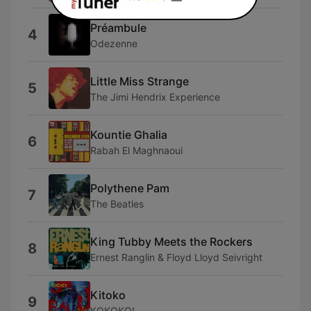
Préambule
4
Odezenne
Little Miss Strange
5
The Jimi Hendrix Experience
Kountie Ghalia
6
Rabah El Maghnaoui
Polythene Pam
7
The Beatles
King Tubby Meets the Rockers
8
Ernest Ranglin & Floyd Lloyd Seivright
Kitoko
9
KOKOKO!