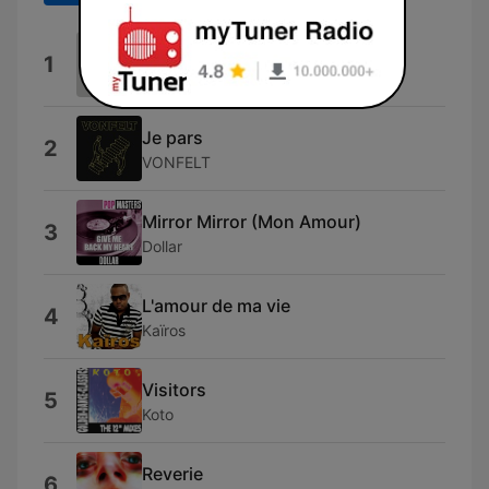
Party
1
Fatx
Je pars
2
VONFELT
Mirror Mirror (Mon Amour)
3
Dollar
L'amour de ma vie
4
Kaïros
Visitors
5
Koto
Reverie
6