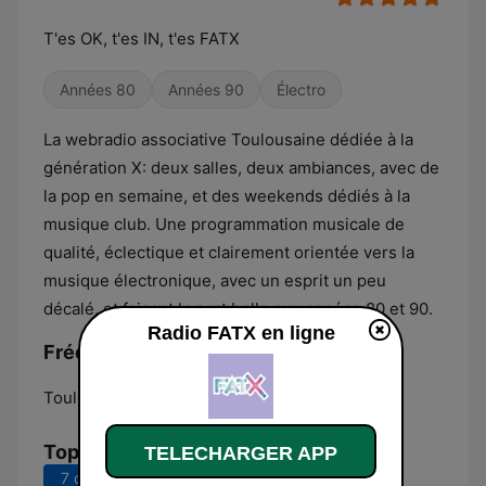
T'es OK, t'es IN, t'es FATX
Années 80
Années 90
Électro
La webradio associative Toulousaine dédiée à la
génération X: deux salles, deux ambiances, avec de
la pop en semaine, et des weekends dédiés à la
musique club. Une programmation musicale de
qualité, éclectique et clairement orientée vers la
musique électronique, avec un esprit un peu
décalé, et faisant la part belle aux années 80 et 90.
Radio FATX en ligne
Fréquences Radio FATX:
Toulouse:
Online
Top titres
TELECHARGER APP
7 derniers jours
30 derniers jours