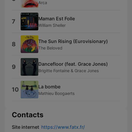
Arca
Maman Est Folle
7
William Sheller
The Sun Rising (Eurovisionary)
8
The Beloved
Dancefloor (feat. Grace Jones)
9
Brigitte Fontaine & Grace Jones
La bombe
10
Mathieu Boogaerts
Contacts
Site internet
https://www.fatx.fr/