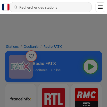
Stations
Occitanie
Radio FATX
Radio FATX
Occitanie - Online