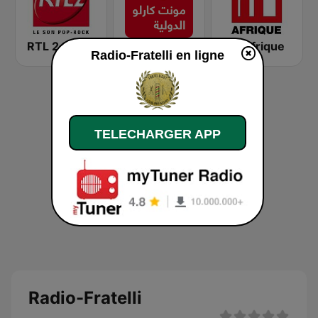
RTL 2
Montecarlo al doualiya (مونت كارلو الدولية)
RFI Afrique
Radio-Fratelli en ligne
TELECHARGER APP
Radio-Fratelli