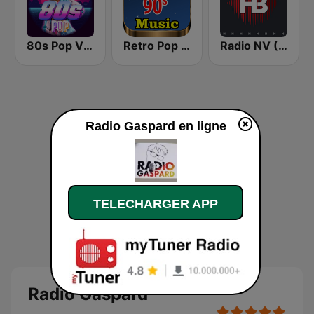
80s Pop Vibes
Retro Pop Hits 80s 90s
Radio NV (Радіо НВ)
Radio Gaspard en ligne
TELECHARGER APP
Radio Gaspard