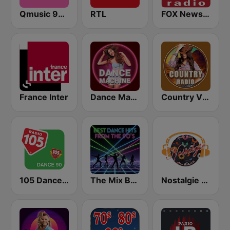
Qmusic 90's & 00's
RTL
FOX News Radio
France Inter
Dance Machine
Country Vibes
105 Dance 90
The Mix Best Dance Hits From the 90’s
Nostalgie New York