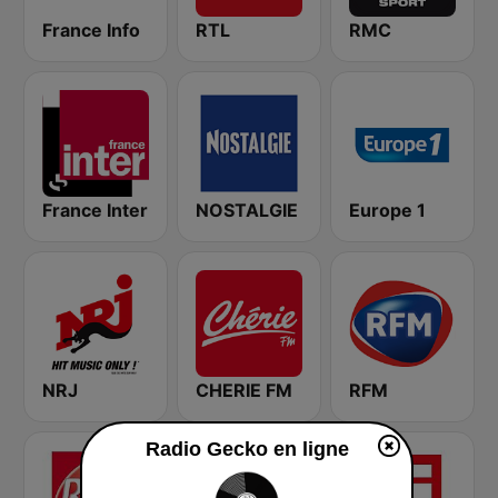
France Info
RTL
RMC
France Inter
NOSTALGIE
Europe 1
NRJ
CHERIE FM
RFM
Radio Gecko en ligne