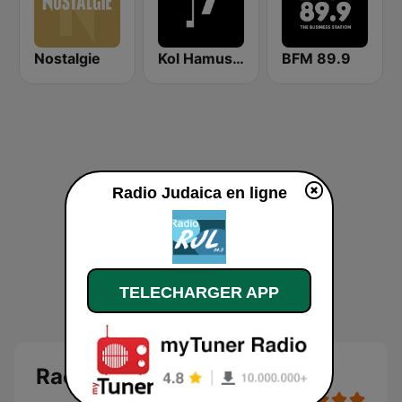
Nostalgie
Kol Hamusica - IBA Voice of Music (רדיו קול המוזיקה)
BFM 89.9
Radio Judaica en ligne
TELECHARGER APP
Radio Judaica