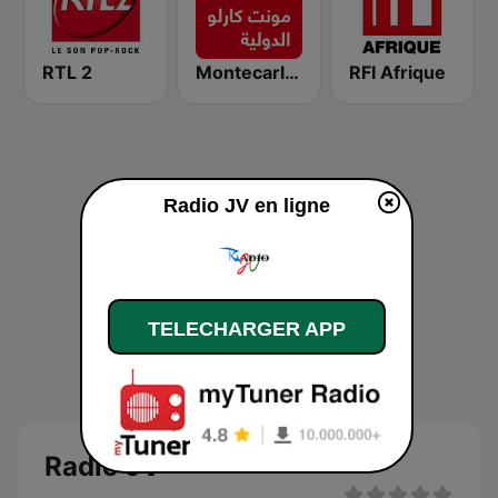
RTL 2
Montecarlo al doualiya (مونت كارلو الدولية)
RFI Afrique
Radio JV en ligne
TELECHARGER APP
Radio JV