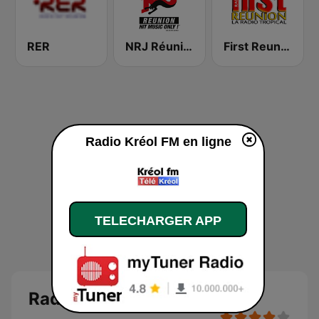
RER
NRJ Réunion
First Reunion Radio
Radio Kréol FM en ligne
TELECHARGER APP
Radio Kréol FM