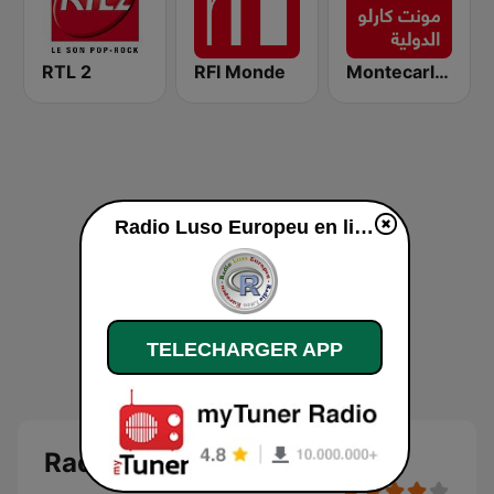
RTL 2
RFI Monde
Montecarlo al doualiya (مونت كارلو الدولية)
Radio Luso Europeu en ligne
TELECHARGER APP
Radio Luso Europeu