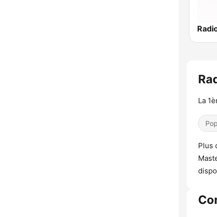
Radio
Rad
La 1è
Pop
Plus 
Maste
dispo
Co