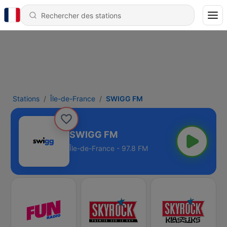
Stations
Île-de-France
SWIGG FM
SWIGG FM
Île-de-France - 97.8 FM