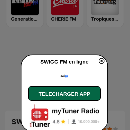
Generations Rap FR
CHERIE FM
Tropiques FM
SWIGG FM en ligne
TELECHARGER APP
SWIGG FM