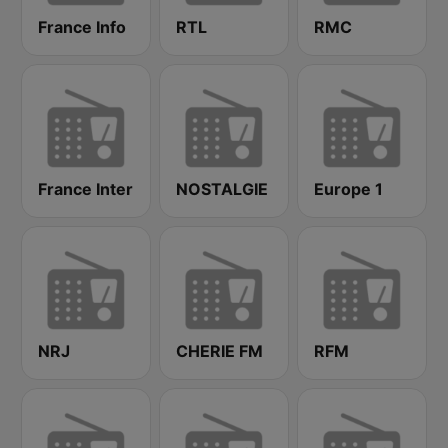
France Info
RTL
RMC
France Inter
NOSTALGIE
Europe 1
NRJ
CHERIE FM
RFM