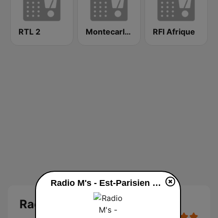
RTL 2
Montecarlo al doualiya (مونت كارلو الدولية)
RFI Afrique
Radio M's - Est-Parisien en ligne
Radio M's - Est-Parisien