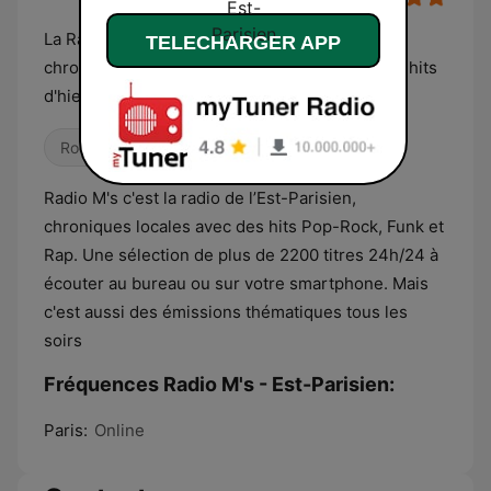
La Radio 100% locale de l’Est-Parisien, des
TELECHARGER APP
chroniques et info locales avec le meilleur des hits
d'hier et d'aujourd'hui
Rock
Pop / Top 40
Old School
Radio M's c'est la radio de l’Est-Parisien,
chroniques locales avec des hits Pop-Rock, Funk et
Rap. Une sélection de plus de 2200 titres 24h/24 à
écouter au bureau ou sur votre smartphone. Mais
c'est aussi des émissions thématiques tous les
soirs
Fréquences Radio M's - Est-Parisien:
Paris:
Online