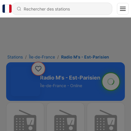
Stations
Île-de-France
Radio M's - Est-Parisien
Radio M's - Est-Parisien
Île-de-France - Online