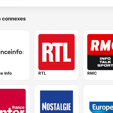
s connexes
e Info
RTL
RMC