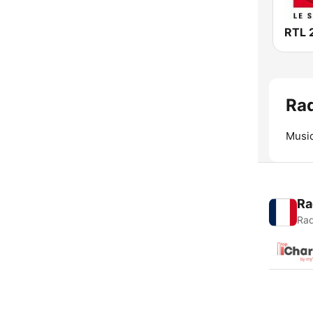
RTL 
Rad
Musiq
Ra
Rad