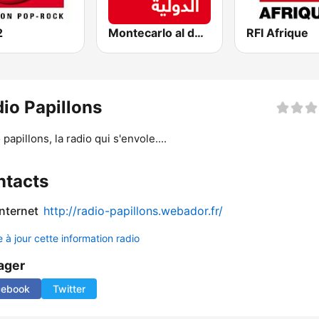
2
Montecarlo al doualiya (مونت كارلو الدولية)
RFI Afrique
io Papillons
papillons, la radio qui s'envole....
ntacts
internet
http://radio-papillons.webador.fr/
 à jour cette information radio
ager
cebook
Twitter