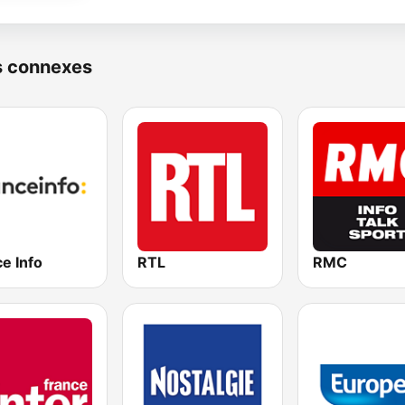
s connexes
e Info
RTL
RMC