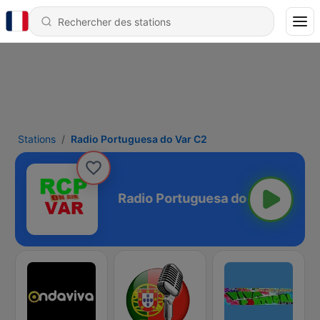
Stations
Radio Portuguesa do Var C2
sa do Var C2