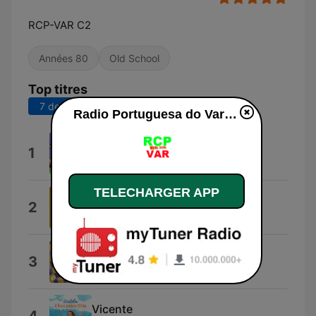
RCP-VAR C2
Années 80
Old School
Top titres
7 derniers jours
30 derniers jours
Radio Portuguesa do Var C2 en ligne
Por Amor Casei um Dia
1
Mundo Novo
TELECHARGER APP
Adeus Lagoa dos Gatos
2
Nouzinho do Xaxado
Fala-me de Amor 2024
3
Santos & Pecadores
Vicente