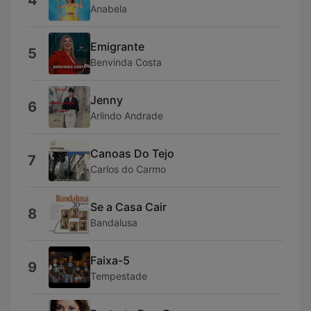
4
Anabela
Emigrante
5
Benvinda Costa
Jenny
6
Arlindo Andrade
Canoas Do Tejo
7
Carlos do Carmo
Se a Casa Cair
8
Bandalusa
Faixa-5
9
Tempestade