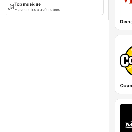
Top musique
Musiques les plus écoutées
Coun