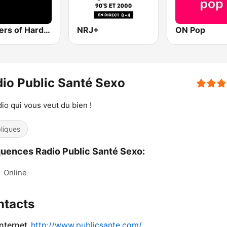
Masters of Hardcore
NRJ+
ON Pop
io Public Santé Sexo
dio qui vous veut du bien !
liques
uences Radio Public Santé Sexo:
:
Online
ntacts
internet
http://www.publicsante.com/