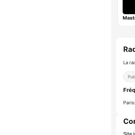
Rad
La ra
Pub
Fréq
Paris
Co
Site 