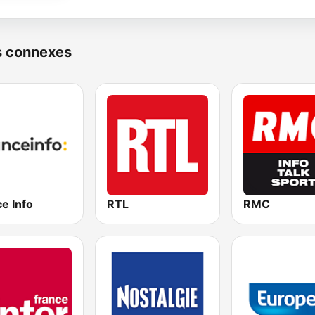
s connexes
e Info
RTL
RMC