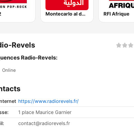
2
Montecarlo al doualiya (مونت كارلو الدولية)
RFI Afrique
io-Revels
uences Radio-Revels:
:
Online
ntacts
internet
https://www.radiorevels.fr/
sse:
1 place Maurice Garnier
l:
contact@radiorevels.fr