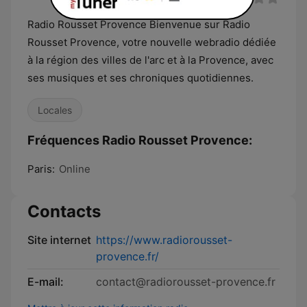
Radio Rousset Provence Bienvenue sur Radio
Rousset Provence, votre nouvelle webradio dédiée
à la région des villes de l'arc et à la Provence, avec
ses musiques et ses chroniques quotidiennes.
Locales
Fréquences Radio Rousset Provence:
Paris:
Online
Contacts
Site internet
https://www.radiorousset-
provence.fr/
E-mail:
contact@radiorousset-provence.fr