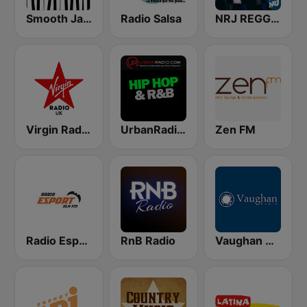
Smooth Jazz - Groov
Radio Salsa
NRJ REGGAETON
Virgin Radio UK
UrbanRadio - Hip Hop & RnB
Zen FM
Radio Esport 91.4 FM
RnB Radio
Vaughan Radio