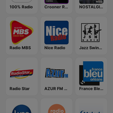
100% Radio
Crooner Radio Swing
NOSTALGIE FRENCH PARTY 80
Radio MBS
Nice Radio
Jazz Swing Manouche radio (JsmRadio)
Radio Star
AZUR FM 67
France Bleu Orléans